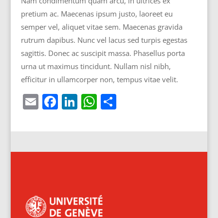
Nam condimentum quam arcu, in ultrices ex
pretium ac. Maecenas ipsum justo, laoreet eu
semper vel, aliquet vitae sem. Maecenas gravida
rutrum dapibus. Nunc vel lacus sed turpis egestas
sagittis. Donec ac suscipit massa. Phasellus porta
urna ut maximus tincidunt. Nullam nisl nibh,
efficitur in ullamcorper non, tempus vitae velit.
E
F
Li
W
S
m
a
n
h
h
ai
c
k
at
ar
l
e
e
s
e
b
dI
A
o
n
p
o
p
k